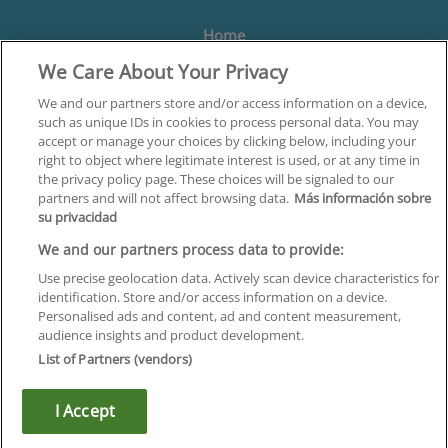
Home
We Care About Your Privacy
Formación
Centros
We and our partners store and/or access information on a device,
such as unique IDs in cookies to process personal data. You may
Orientación
accept or manage your choices by clicking below, including your
right to object where legitimate interest is used, or at any time in
Quiénes somos
the privacy policy page. These choices will be signaled to our
partners and will not affect browsing data.
Más información sobre
Contacta
su privacidad
Aviso Legal
We and our partners process data to provide:
Política de Privacidad
Use precise geolocation data. Actively scan device characteristics for
identification. Store and/or access information on a device.
Política de Cookies
Personalised ads and content, ad and content measurement,
audience insights and product development.
Canal Ético
List of Partners (vendors)
¡Síguenos!
I Accept