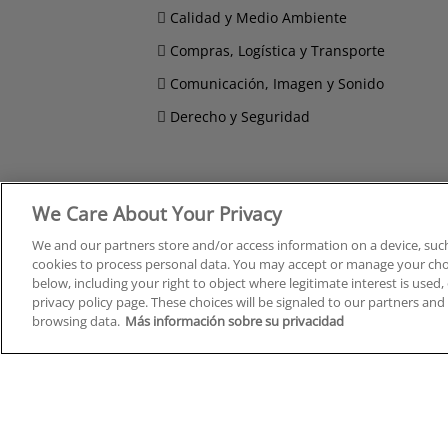
Calidad y Medio Ambiente
Compras, Logística y Transporte
Comunicación, Imagen y Sonido
Derecho y Seguridad
We Care About Your Privacy
Cursos en A Coruña
Cursos
Cursos en Albacete
Cursos
We and our partners store and/or access information on a device, such
Cursos en Alicante
Cursos
cookies to process personal data. You may accept or manage your choi
Cursos en Almería
Cursos
below, including your right to object where legitimate interest is used, 
privacy policy page. These choices will be signaled to our partners and 
Cursos en Araba/Álava
Cursos
browsing data.
Más información sobre su privacidad
Cursos en Asturias
Cursos
Cursos en Badajoz
Cursos
Cursos en Barcelona
Cursos
Cursos en Bizkaia
Cursos
Cursos en Burgos
Cursos
Cursos en Cantabria
Cursos