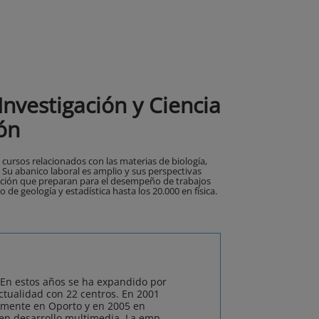
nvestigación y Ciencia
ón
 cursos relacionados con las materias de biología,
a. Su abanico laboral es amplio y sus perspectivas
zación que preparan para el desempeño de trabajos
 de geología y estadística hasta los 20.000 en física.
 En estos años se ha expandido por
actualidad con 22 centros. En 2001
amente en Oporto y en 2005 en
 en desarrollo multimedia. La emp...