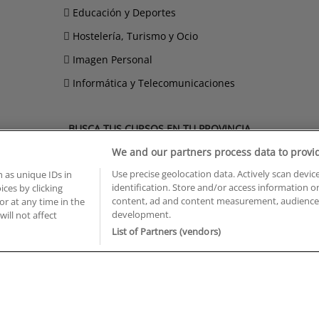
Educación y Deportes
Hostelería, Turismo y Ocio
Imagen Personal
Informática y Telecomunicaciones
BUSCA TUS CURSOS EN TU PROVINCIA
We and our partners process data to provi
 en Castellón
Cursos en La Rioja
 en Ciudad Real
Cursos en Las Palmas
Use precise geolocation data. Actively scan device
 as unique IDs in
 en Cáceres
Cursos en León
identification. Store and/or access information o
ces by clicking
content, ad and content measurement, audience 
 en Cádiz
Cursos en Lleida
or at any time in the
development.
will not affect
 en Córdoba
Cursos en Madrid
List of Partners (vendors)
 en Gipuzkoa
Cursos en Murcia
 en Girona
Cursos en Málaga
 en Granada
Cursos en Navarra
 en Huelva
Cursos en Pontevedra
 en Illes Balears
Cursos en Salamanca
 en Jaén
Cursos en Sevilla