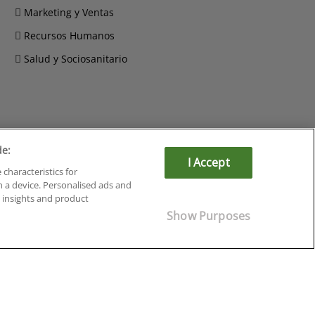
Marketing y Ventas
Recursos Humanos
Salud y Sociosanitario
de:
Cursos en Soria
I Accept
Cursos en Tarragona
 characteristics for
Cursos en Tenerife
n a device. Personalised ads and
insights and product
Cursos en Toledo
Cursos en Valencia
Show Purposes
Cursos en Valladolid
Cursos en Zaragoza
Cursos en Ávila