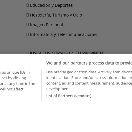
Educación y Deportes
Hostelería, Turismo y Ocio
Imagen Personal
Informática y Telecomunicaciones
BUSCA TUS CURSOS EN TU PROVINCIA
We and our partners process data to provi
 en Castellón
Cursos en La Rioja
 en Ciudad Real
Cursos en Las Palmas
Use precise geolocation data. Actively scan device
 as unique IDs in
 en Cáceres
Cursos en León
identification. Store and/or access information o
ces by clicking
content, ad and content measurement, audience 
 en Cádiz
Cursos en Lleida
or at any time in the
development.
will not affect
 en Córdoba
Cursos en Madrid
List of Partners (vendors)
 en Gipuzkoa
Cursos en Murcia
 en Girona
Cursos en Málaga
 en Granada
Cursos en Navarra
 en Huelva
Cursos en Pontevedra
 en Illes Balears
Cursos en Salamanca
 en Jaén
Cursos en Sevilla