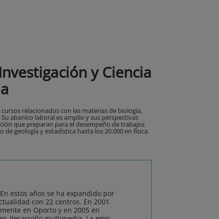
nvestigación y Ciencia
ja
 cursos relacionados con las materias de biología,
a. Su abanico laboral es amplio y sus perspectivas
zación que preparan para el desempeño de trabajos
 de geología y estadística hasta los 20.000 en física.
 En estos años se ha expandido por
actualidad con 22 centros. En 2001
amente en Oporto y en 2005 en
 en desarrollo multimedia. La emp...