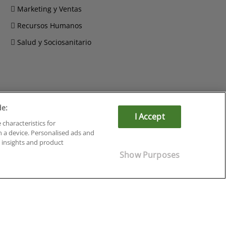
Marketing y Ventas
Recursos Humanos
Salud y Sociosanitario
de:
Cursos en Soria
I Accept
Cursos en Tarragona
 characteristics for
Cursos en Tenerife
n a device. Personalised ads and
insights and product
Cursos en Toledo
Cursos en Valencia
Show Purposes
Cursos en Valladolid
Cursos en Zaragoza
Cursos en Ávila