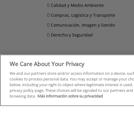
Calidad y Medio Ambiente
Compras, Logística y Transporte
Comunicación, Imagen y Sonido
Derecho y Seguridad
We Care About Your Privacy
Cursos en A Coruña
Cursos
Cursos en Albacete
Cursos
We and our partners store and/or access information on a device, such
Cursos en Alicante
Cursos
cookies to process personal data. You may accept or manage your choi
Cursos en Almería
Cursos
below, including your right to object where legitimate interest is used, 
privacy policy page. These choices will be signaled to our partners and 
Cursos en Araba/Álava
Cursos
browsing data.
Más información sobre su privacidad
Cursos en Asturias
Cursos
Cursos en Badajoz
Cursos
Cursos en Barcelona
Cursos
Cursos en Bizkaia
Cursos
Cursos en Burgos
Cursos
Cursos en Cantabria
Cursos