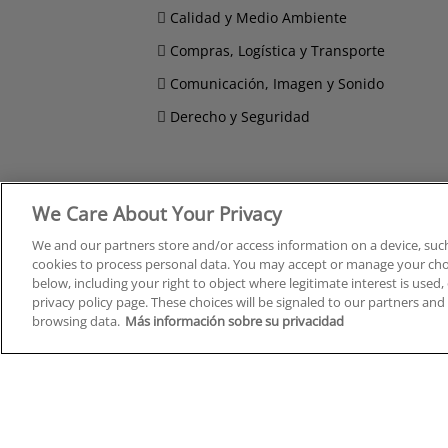
Calidad y Medio Ambiente
Compras, Logística y Transporte
Comunicación, Imagen y Sonido
Derecho y Seguridad
We Care About Your Privacy
Cursos en A Coruña
Cursos
Cursos en Albacete
Cursos
We and our partners store and/or access information on a device, such
Cursos en Alicante
Cursos
cookies to process personal data. You may accept or manage your choi
Cursos en Almería
Cursos
below, including your right to object where legitimate interest is used, 
privacy policy page. These choices will be signaled to our partners and 
Cursos en Araba/Álava
Cursos
browsing data.
Más información sobre su privacidad
Cursos en Asturias
Cursos
Cursos en Badajoz
Cursos
Cursos en Barcelona
Cursos
Cursos en Bizkaia
Cursos
Cursos en Burgos
Cursos
Cursos en Cantabria
Cursos