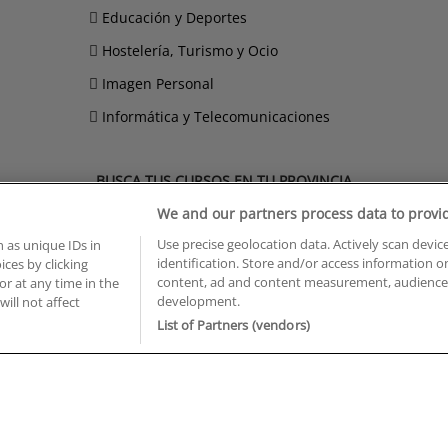
Educación y Deportes
Hostelería, Turismo y Ocio
Imagen Personal
Informática y Telecomunicaciones
BUSCA TUS CURSOS EN TU PROVINCIA
We and our partners process data to provi
 en Castellón
Cursos en La Rioja
 en Ciudad Real
Cursos en Las Palmas
Use precise geolocation data. Actively scan device
 as unique IDs in
 en Cáceres
Cursos en León
identification. Store and/or access information o
ces by clicking
content, ad and content measurement, audience 
 en Cádiz
Cursos en Lleida
or at any time in the
development.
will not affect
 en Córdoba
Cursos en Madrid
List of Partners (vendors)
 en Gipuzkoa
Cursos en Murcia
 en Girona
Cursos en Málaga
 en Granada
Cursos en Navarra
 en Huelva
Cursos en Pontevedra
 en Illes Balears
Cursos en Salamanca
 en Jaén
Cursos en Sevilla