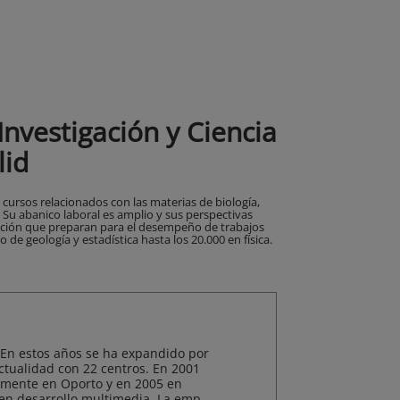
nvestigación y Ciencia
lid
 cursos relacionados con las materias de biología,
a. Su abanico laboral es amplio y sus perspectivas
zación que preparan para el desempeño de trabajos
 de geología y estadística hasta los 20.000 en física.
 En estos años se ha expandido por
actualidad con 22 centros. En 2001
amente en Oporto y en 2005 en
 en desarrollo multimedia. La emp...