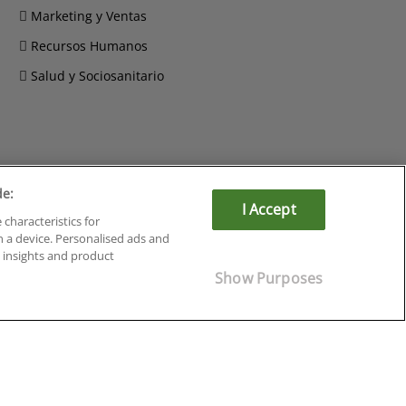
Marketing y Ventas
Recursos Humanos
Salud y Sociosanitario
de:
Cursos en Soria
I Accept
Cursos en Tarragona
 characteristics for
Cursos en Tenerife
n a device. Personalised ads and
insights and product
Cursos en Toledo
Cursos en Valencia
Show Purposes
Cursos en Valladolid
Cursos en Zaragoza
Cursos en Ávila