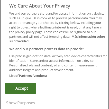
We Care About Your Privacy
Formación
Centros
We and our partners store and/or access information on a device,
such as unique IDs in cookies to process personal data. You may
Orientación
accept or manage your choices by clicking below, including your
right to object where legitimate interest is used, or at any time in
Quiénes somos
the privacy policy page. These choices will be signaled to our
partners and will not affect browsing data.
Más información sobre
Contacta
su privacidad
Aviso Legal
We and our partners process data to provide:
Política de Privacidad
Use precise geolocation data. Actively scan device characteristics for
identification. Store and/or access information on a device.
Política de Cookies
Personalised ads and content, ad and content measurement,
audience insights and product development.
Canal Ético
List of Partners (vendors)
¡Síguenos!
I Accept
©
Infoempleo
.
Reservados todos los derechos.
Show Purposes