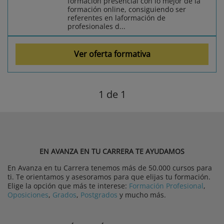
formación presencial con lo mejor de la
formación online, consiguiendo ser
referentes en laformación de
profesionales d...
Ver oferta formativa
1
de 1
EN AVANZA EN TU CARRERA TE AYUDAMOS
En Avanza en tu Carrera tenemos más de 50.000 cursos para
ti. Te orientamos y asesoramos para que elijas tu formación.
Elige la opción que más te interese:
Formación Profesional
,
Oposiciones
,
Grados
,
Postgrados
y mucho más.