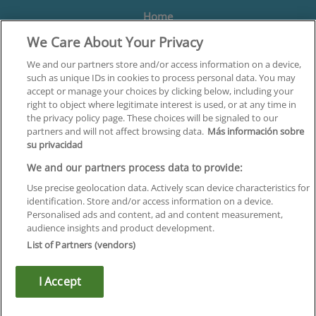
Home
We Care About Your Privacy
Formación
Centros
We and our partners store and/or access information on a device,
such as unique IDs in cookies to process personal data. You may
Orientación
accept or manage your choices by clicking below, including your
right to object where legitimate interest is used, or at any time in
Quiénes somos
the privacy policy page. These choices will be signaled to our
partners and will not affect browsing data.
Más información sobre
Contacta
su privacidad
Aviso Legal
We and our partners process data to provide:
Política de Privacidad
Use precise geolocation data. Actively scan device characteristics for
identification. Store and/or access information on a device.
Política de Cookies
Personalised ads and content, ad and content measurement,
audience insights and product development.
Canal Ético
List of Partners (vendors)
¡Síguenos!
I Accept