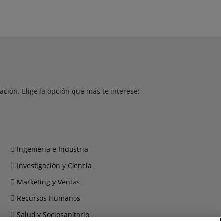
ción. Elige la opción que más te interese:
Ingeniería e Industria
Investigación y Ciencia
Marketing y Ventas
Recursos Humanos
Salud y Sociosanitario