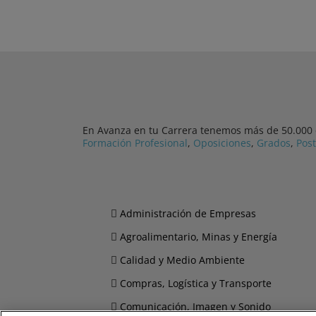
En Avanza en tu Carrera tenemos más de 50.000 cu
Formación Profesional
,
Oposiciones
,
Grados
,
Pos
Administración de Empresas
Agroalimentario, Minas y Energía
Calidad y Medio Ambiente
Compras, Logística y Transporte
Comunicación, Imagen y Sonido