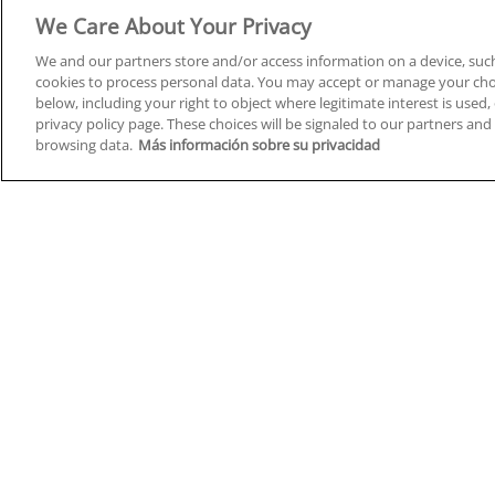
Derecho y Seguridad
We Care About Your Privacy
We and our partners store and/or access information on a device, such
cookies to process personal data. You may accept or manage your choi
below, including your right to object where legitimate interest is used, 
privacy policy page. These choices will be signaled to our partners and 
Cursos en A Coruña
Cursos
browsing data.
Más información sobre su privacidad
Cursos en Albacete
Cursos
Cursos en Alicante
Cursos
Cursos en Almería
Cursos
Cursos en Araba/Álava
Cursos
Cursos en Asturias
Cursos
Cursos en Badajoz
Cursos
Cursos en Barcelona
Cursos
Cursos en Bizkaia
Cursos
Cursos en Burgos
Cursos
Cursos en Cantabria
Cursos