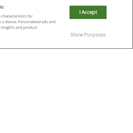
de:
I Accept
 characteristics for
n a device. Personalised ads and
insights and product
Show Purposes
Cursos en Soria
Cursos en Tarragona
Cursos en Tenerife
Cursos en Toledo
Cursos en Valencia
Cursos en Valladolid
Cursos en Zaragoza
Cursos en Ávila