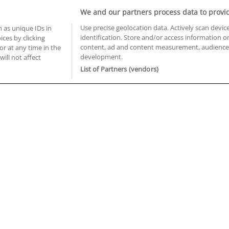
Informática y Telecomunicaciones
We and our partners process data to provi
Use precise geolocation data. Actively scan device
 as unique IDs in
identification. Store and/or access information o
ces by clicking
BUSCA TUS CURSOS EN TU PROVINCIA
content, ad and content measurement, audience 
or at any time in the
development.
will not affect
 en Castellón
Cursos en La Rioja
List of Partners (vendors)
 en Ciudad Real
Cursos en Las Palmas
 en Cáceres
Cursos en León
 en Cádiz
Cursos en Lleida
 en Córdoba
Cursos en Madrid
 en Gipuzkoa
Cursos en Murcia
 en Girona
Cursos en Málaga
 en Granada
Cursos en Navarra
 en Huelva
Cursos en Pontevedra
 en Illes Balears
Cursos en Salamanca
 en Jaén
Cursos en Sevilla