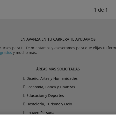
1
de 1
EN AVANZA EN TU CARRERA TE AYUDAMOS
rsos para ti. Te orientamos y asesoramos para que elijas tu forma
tgrados
y mucho más.
ÁREAS MÁS SOLICITADAS
Diseño, Artes y Humanidades
Economía, Banca y Finanzas
Educación y Deportes
Hostelería, Turismo y Ocio
Imagen Personal