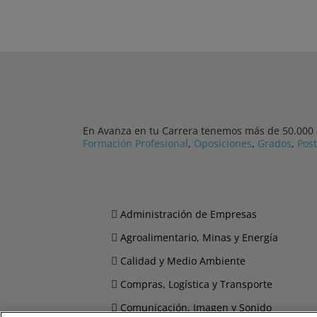
En Avanza en tu Carrera tenemos más de 50.000 cu
Formación Profesional
,
Oposiciones
,
Grados
,
Pos
Administración de Empresas
Agroalimentario, Minas y Energía
Calidad y Medio Ambiente
Compras, Logística y Transporte
Comunicación, Imagen y Sonido