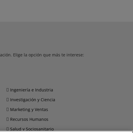
ción. Elige la opción que más te interese:
Ingeniería e Industria
Investigación y Ciencia
Marketing y Ventas
Recursos Humanos
Salud y Sociosanitario