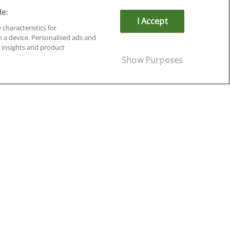
de:
I Accept
 characteristics for
n a device. Personalised ads and
insights and product
Show Purposes
Cursos en Soria
Cursos en Tarragona
Cursos en Tenerife
Cursos en Toledo
Cursos en Valencia
Cursos en Valladolid
Cursos en Zaragoza
Cursos en Ávila