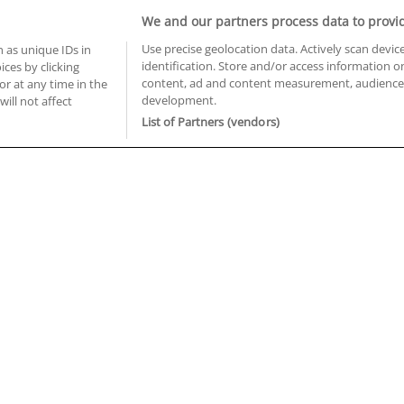
Informática y Telecomunicaciones
We and our partners process data to provi
Use precise geolocation data. Actively scan device
 as unique IDs in
identification. Store and/or access information o
ces by clicking
BUSCA TUS CURSOS EN TU PROVINCIA
content, ad and content measurement, audience 
or at any time in the
development.
will not affect
 en Castellón
Cursos en La Rioja
List of Partners (vendors)
 en Ciudad Real
Cursos en Las Palmas
 en Cáceres
Cursos en León
 en Cádiz
Cursos en Lleida
 en Córdoba
Cursos en Madrid
 en Gipuzkoa
Cursos en Murcia
 en Girona
Cursos en Málaga
 en Granada
Cursos en Navarra
 en Huelva
Cursos en Pontevedra
 en Illes Balears
Cursos en Salamanca
 en Jaén
Cursos en Sevilla