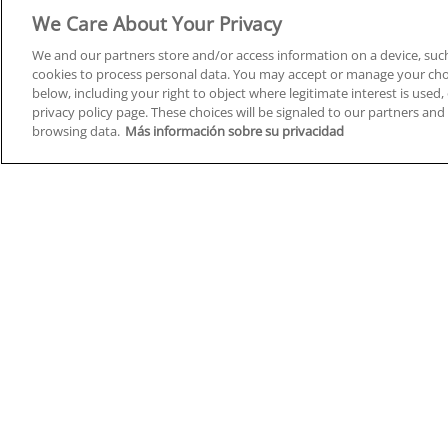
Derecho y Seguridad
We Care About Your Privacy
We and our partners store and/or access information on a device, such
cookies to process personal data. You may accept or manage your choi
below, including your right to object where legitimate interest is used, 
privacy policy page. These choices will be signaled to our partners and 
Cursos en A Coruña
Cursos
browsing data.
Más información sobre su privacidad
Cursos en Albacete
Cursos
Cursos en Alicante
Cursos
Cursos en Almería
Cursos
Cursos en Araba/Álava
Cursos
Cursos en Asturias
Cursos
Cursos en Badajoz
Cursos
Cursos en Barcelona
Cursos
Cursos en Bizkaia
Cursos
Cursos en Burgos
Cursos
Cursos en Cantabria
Cursos