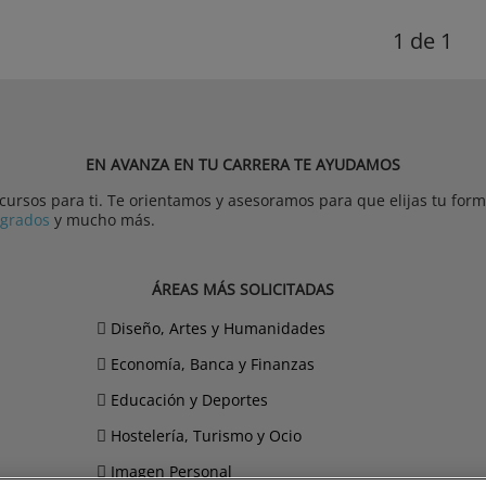
1
de 1
EN AVANZA EN TU CARRERA TE AYUDAMOS
rsos para ti. Te orientamos y asesoramos para que elijas tu forma
tgrados
y mucho más.
ÁREAS MÁS SOLICITADAS
Diseño, Artes y Humanidades
Economía, Banca y Finanzas
Educación y Deportes
Hostelería, Turismo y Ocio
Imagen Personal