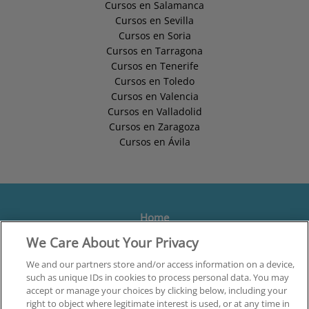
Cursos en Salamanca
Cursos en Sevilla
Cursos en Soria
Cursos en Tarragona
Cursos en Tenerife
Cursos en Toledo
Cursos en Valencia
Cursos en Valladolid
Cursos en Zaragoza
Cursos en Ávila
Home
We Care About Your Privacy
Formación
Centros
We and our partners store and/or access information on a device,
such as unique IDs in cookies to process personal data. You may
Orientación
accept or manage your choices by clicking below, including your
right to object where legitimate interest is used, or at any time in