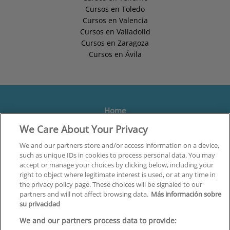
Cursos en Toledo
Cursos en Valencia
Cursos en Valladolid
Cursos en Zaragoza
Cursos en Ávila
Home
We Care About Your Privacy
Formación
Centros
We and our partners store and/or access information on a device,
such as unique IDs in cookies to process personal data. You may
Orientación
accept or manage your choices by clicking below, including your
right to object where legitimate interest is used, or at any time in
Quiénes somos
the privacy policy page. These choices will be signaled to our
partners and will not affect browsing data.
Más información sobre
Contacta
su privacidad
Aviso Legal
We and our partners process data to provide: