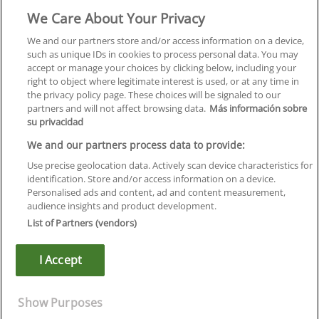
We Care About Your Privacy
Formación
Centros
We and our partners store and/or access information on a device,
such as unique IDs in cookies to process personal data. You may
Orientación
accept or manage your choices by clicking below, including your
right to object where legitimate interest is used, or at any time in
Quiénes somos
the privacy policy page. These choices will be signaled to our
partners and will not affect browsing data.
Más información sobre
Contacta
su privacidad
Aviso Legal
We and our partners process data to provide:
Política de Privacidad
Use precise geolocation data. Actively scan device characteristics for
identification. Store and/or access information on a device.
Política de Cookies
Personalised ads and content, ad and content measurement,
audience insights and product development.
Canal Ético
List of Partners (vendors)
¡Síguenos!
I Accept
©
Infoempleo
.
Reservados todos los derechos.
Show Purposes