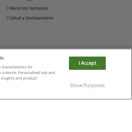
Recursos Humanos
Salud y Sociosanitario
Cursos en Soria
de:
I Accept
Cursos en Tarragona
 characteristics for
Cursos en Tenerife
n a device. Personalised ads and
Cursos en Toledo
insights and product
Cursos en Valencia
Show Purposes
Cursos en Valladolid
Cursos en Zaragoza
Cursos en Ávila