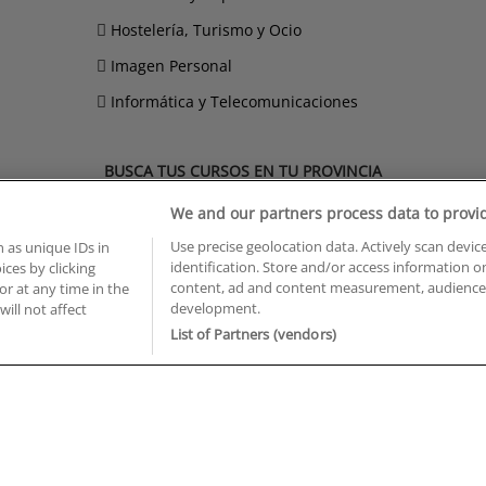
Hostelería, Turismo y Ocio
Imagen Personal
Informática y Telecomunicaciones
BUSCA TUS CURSOS EN TU PROVINCIA
 en Castellón
Cursos en La Rioja
We and our partners process data to provi
 en Ciudad Real
Cursos en Las Palmas
Use precise geolocation data. Actively scan device
 as unique IDs in
 en Cáceres
Cursos en León
identification. Store and/or access information o
ces by clicking
 en Cádiz
Cursos en Lleida
content, ad and content measurement, audience 
or at any time in the
 en Córdoba
Cursos en Madrid
development.
will not affect
 en Gipuzkoa
Cursos en Murcia
List of Partners (vendors)
 en Girona
Cursos en Málaga
 en Granada
Cursos en Navarra
 en Huelva
Cursos en Pontevedra
 en Illes Balears
Cursos en Salamanca
 en Jaén
Cursos en Sevilla