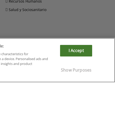
Recursos Humanos
Salud y Sociosanitario
Cursos en Soria
de:
Cursos en Tarragona
I Accept
 characteristics for
Cursos en Tenerife
n a device. Personalised ads and
Cursos en Toledo
insights and product
Cursos en Valencia
Show Purposes
Cursos en Valladolid
Cursos en Zaragoza
Cursos en Ávila