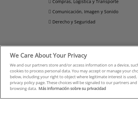
Compras, Logística y Transporte
Comunicación, Imagen y Sonido
Derecho y Seguridad
Cursos en A Coruña
Cursos
We Care About Your Privacy
Cursos en Albacete
Cursos
We and our partners store and/or access information on a device, such
Cursos en Alicante
Cursos
cookies to process personal data. You may accept or manage your choi
Cursos en Almería
Cursos
below, including your right to object where legitimate interest is used, 
Cursos en Araba/Álava
Cursos
privacy policy page. These choices will be signaled to our partners and 
Cursos en Asturias
Cursos
browsing data.
Más información sobre su privacidad
Cursos en Badajoz
Cursos
Cursos en Barcelona
Cursos
Cursos en Bizkaia
Cursos
Cursos en Burgos
Cursos
Cursos en Cantabria
Cursos