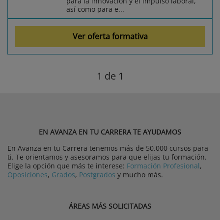
para la innovación y el impulso laboral,
así como para e...
Ver oferta formativa
1
de 1
EN AVANZA EN TU CARRERA TE AYUDAMOS
En Avanza en tu Carrera tenemos más de 50.000 cursos para
ti. Te orientamos y asesoramos para que elijas tu formación.
Elige la opción que más te interese:
Formación Profesional
,
Oposiciones
,
Grados
,
Postgrados
y mucho más.
ÁREAS MÁS SOLICITADAS