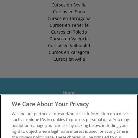
Cursos en Sevilla
Cursos en Soria
Cursos en Tarragona
Cursos en Tenerife
Cursos en Toledo
Cursos en Valencia
Cursos en Valladolid
Cursos en Zaragoza
Cursos en Ávila
Home
We Care About Your Privacy
Formación
Centros
We and our partners store and/or access information on a device,
such as unique IDs in cookies to process personal data. You may
Orientación
accept or manage your choices by clicking below, including your
right to object where legitimate interest is used, or at any time in
Quiénes somos
the privacy policy page. These choices will be signaled to our