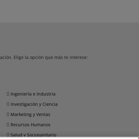
ción. Elige la opción que más te interese:
Ingeniería e Industria
Investigación y Ciencia
Marketing y Ventas
Recursos Humanos
Salud y Sociosanitario