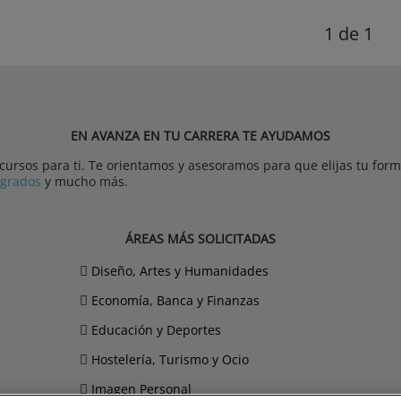
1
de 1
EN AVANZA EN TU CARRERA TE AYUDAMOS
rsos para ti. Te orientamos y asesoramos para que elijas tu forma
tgrados
y mucho más.
ÁREAS MÁS SOLICITADAS
Diseño, Artes y Humanidades
Economía, Banca y Finanzas
Educación y Deportes
Hostelería, Turismo y Ocio
Imagen Personal