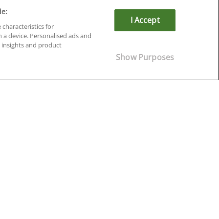
de:
I Accept
 characteristics for
n a device. Personalised ads and
insights and product
Show Purposes
Cursos en Soria
Cursos en Tarragona
Cursos en Tenerife
Cursos en Toledo
Cursos en Valencia
Cursos en Valladolid
Cursos en Zaragoza
Cursos en Ávila