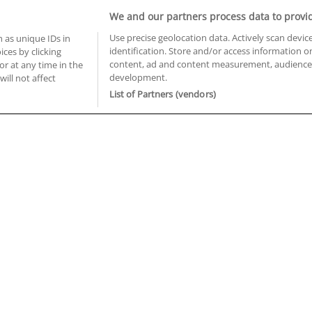
Informática y Telecomunicaciones
We and our partners process data to provi
Use precise geolocation data. Actively scan device
 as unique IDs in
identification. Store and/or access information o
ces by clicking
BUSCA TUS CURSOS EN TU PROVINCIA
content, ad and content measurement, audience 
or at any time in the
development.
will not affect
 en Castellón
Cursos en La Rioja
List of Partners (vendors)
 en Ciudad Real
Cursos en Las Palmas
 en Cáceres
Cursos en León
 en Cádiz
Cursos en Lleida
 en Córdoba
Cursos en Madrid
 en Gipuzkoa
Cursos en Murcia
 en Girona
Cursos en Málaga
 en Granada
Cursos en Navarra
 en Huelva
Cursos en Pontevedra
 en Illes Balears
Cursos en Salamanca
 en Jaén
Cursos en Sevilla