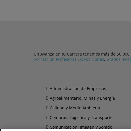
En Avanza en tu Carrera tenemos más de 50.000 cu
Formación Profesional
,
Oposiciones
,
Grados
,
Pos
Administración de Empresas
Agroalimentario, Minas y Energía
Calidad y Medio Ambiente
Compras, Logística y Transporte
Comunicación, Imagen y Sonido