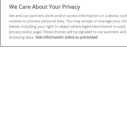
Derecho y Seguridad
We Care About Your Privacy
We and our partners store and/or access information on a device, such
cookies to process personal data. You may accept or manage your choi
below, including your right to object where legitimate interest is used, 
privacy policy page. These choices will be signaled to our partners and 
Cursos en A Coruña
Cursos
browsing data.
Más información sobre su privacidad
Cursos en Albacete
Cursos
Cursos en Alicante
Cursos
Cursos en Almería
Cursos
Cursos en Araba/Álava
Cursos
Cursos en Asturias
Cursos
Cursos en Badajoz
Cursos
Cursos en Barcelona
Cursos
Cursos en Bizkaia
Cursos
Cursos en Burgos
Cursos
Cursos en Cantabria
Cursos