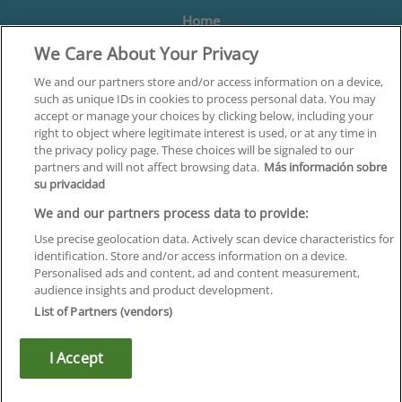
Home
We Care About Your Privacy
Formación
Centros
We and our partners store and/or access information on a device,
such as unique IDs in cookies to process personal data. You may
Orientación
accept or manage your choices by clicking below, including your
right to object where legitimate interest is used, or at any time in
Quiénes somos
the privacy policy page. These choices will be signaled to our
partners and will not affect browsing data.
Más información sobre
Contacta
su privacidad
Aviso Legal
We and our partners process data to provide:
Política de Privacidad
Use precise geolocation data. Actively scan device characteristics for
identification. Store and/or access information on a device.
Política de Cookies
Personalised ads and content, ad and content measurement,
audience insights and product development.
Canal Ético
List of Partners (vendors)
¡Síguenos!
I Accept