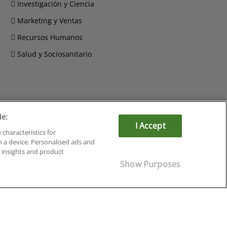
Investigación y Ciencia
Marketing y Ventas
Recursos Humanos
Salud y Sociosanitario
de:
Cursos en Soria
I Accept
 characteristics for
Cursos en Tarragona
n a device. Personalised ads and
Cursos en Tenerife
insights and product
Cursos en Toledo
Show Purposes
Cursos en Valencia
Cursos en Valladolid
Cursos en Zaragoza
Cursos en Ávila