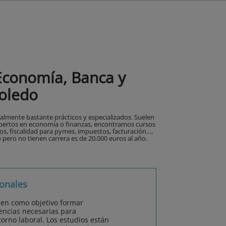
Economía, Banca y
Toledo
almente bastante prácticos y especializados. Suelen
 expertos en economía o finanzas, encontramos cursos
ros, fiscalidad para pymes, impuestos, facturación…,
o pero no tienen carrera es de 20.000 euros al año.
onales
nen como objetivo formar
encias necesarias para
orno laboral. Los estudios están