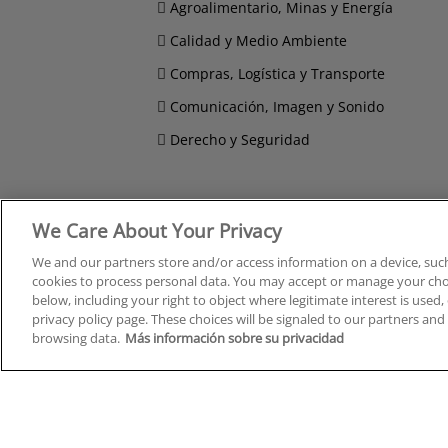
Agroalimentario, Minas y Energía
Calidad y Medio Ambiente
Compras, Logística y Transporte
Comunicación, Imagen y Sonido
Derecho y Seguridad
We Care About Your Privacy
Cursos en A Coruña
Cursos
Cursos en Albacete
Cursos
We and our partners store and/or access information on a device, such
cookies to process personal data. You may accept or manage your choi
Cursos en Alicante
Cursos
below, including your right to object where legitimate interest is used, 
Cursos en Almería
Cursos
privacy policy page. These choices will be signaled to our partners and 
Cursos en Araba/Álava
Cursos
browsing data.
Más información sobre su privacidad
Cursos en Asturias
Cursos
Cursos en Badajoz
Cursos
Cursos en Barcelona
Cursos
Cursos en Bizkaia
Cursos
Cursos en Burgos
Cursos