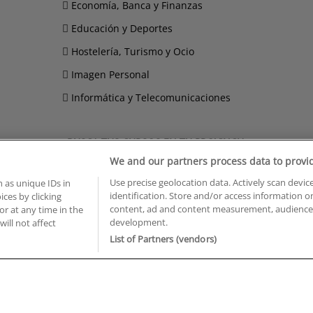
Economía, Banca y Finanzas
Educación y Deportes
Hostelería, Turismo y Ocio
Imagen Personal
Informática y Telecomunicaciones
BUSCA TUS CURSOS EN TU PROVINCIA
We and our partners process data to provi
 en Castellón
Cursos en La Rioja
Use precise geolocation data. Actively scan device
 en Ciudad Real
Cursos en Las Palmas
 as unique IDs in
identification. Store and/or access information o
ces by clicking
 en Cáceres
Cursos en León
content, ad and content measurement, audience 
or at any time in the
 en Cádiz
Cursos en Lleida
development.
will not affect
 en Córdoba
Cursos en Madrid
List of Partners (vendors)
 en Gipuzkoa
Cursos en Murcia
 en Girona
Cursos en Málaga
 en Granada
Cursos en Navarra
 en Huelva
Cursos en Pontevedra
 en Illes Balears
Cursos en Salamanca