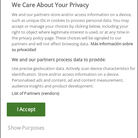
We Care About Your Privacy
Formación
Centros
We and our partners store and/or access information on a device,
such as unique IDs in cookies to process personal data. You may
Orientación
accept or manage your choices by clicking below, including your
right to object where legitimate interest is used, or at any time in
Quiénes somos
the privacy policy page. These choices will be signaled to our
partners and will not affect browsing data.
Más información sobre
Contacta
su privacidad
Aviso Legal
We and our partners process data to provide:
Política de Privacidad
Use precise geolocation data. Actively scan device characteristics for
identification. Store and/or access information on a device.
Política de Cookies
Personalised ads and content, ad and content measurement,
audience insights and product development.
Canal Ético
List of Partners (vendors)
¡Síguenos!
I Accept
©
Infoempleo
.
Reservados todos los derechos.
Show Purposes