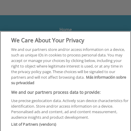
Home
We Care About Your Privacy
Formación
Centros
We and our partners store and/or access information on a device,
such as unique IDs in cookies to process personal data. You may
Orientación
accept or manage your choices by clicking below, including your
right to object where legitimate interest is used, or at any time in
Quiénes somos
the privacy policy page. These choices will be signaled to our
partners and will not affect browsing data.
Más información sobre
Contacta
su privacidad
Aviso Legal
We and our partners process data to provide:
Política de Privacidad
Use precise geolocation data. Actively scan device characteristics for
identification. Store and/or access information on a device.
Política de Cookies
Personalised ads and content, ad and content measurement,
audience insights and product development.
Canal Ético
List of Partners (vendors)
¡Síguenos!