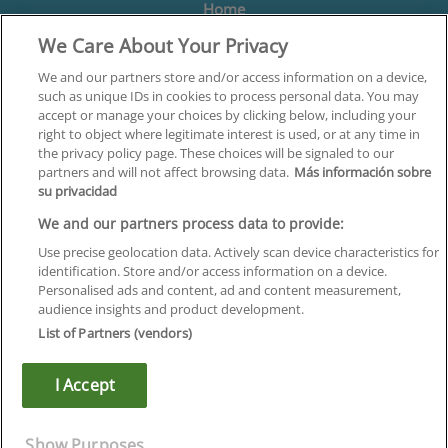
Home
We Care About Your Privacy
Formación
Centros
We and our partners store and/or access information on a device,
such as unique IDs in cookies to process personal data. You may
Orientación
accept or manage your choices by clicking below, including your
right to object where legitimate interest is used, or at any time in
Quiénes somos
the privacy policy page. These choices will be signaled to our
partners and will not affect browsing data.
Más información sobre
Contacta
su privacidad
Aviso Legal
We and our partners process data to provide:
Política de Privacidad
Use precise geolocation data. Actively scan device characteristics for
identification. Store and/or access information on a device.
Política de Cookies
Personalised ads and content, ad and content measurement,
audience insights and product development.
Canal Ético
List of Partners (vendors)
¡Síguenos!
I Accept
©
Infoempleo
.
Reservados todos los derechos.
Show Purposes