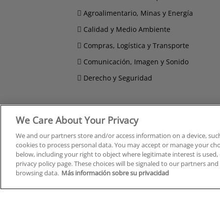
Agroalimentario, Minas y Energía
Calidad y Medio Ambiente
Compras, Logística y Transporte
Comunicación, Imagen y Sonido
Derecho y Seguridad
We Care About Your Privacy
Cursos en A Coruña
Cursos
We and our partners store and/or access information on a device, such
Cursos en Albacete
Cursos
cookies to process personal data. You may accept or manage your choi
Cursos en Alicante
Cursos
below, including your right to object where legitimate interest is used, 
Cursos en Almería
Cursos
privacy policy page. These choices will be signaled to our partners and 
Cursos en Araba/Álava
Cursos
browsing data.
Más información sobre su privacidad
Cursos en Asturias
Cursos
Cursos en Badajoz
Cursos
Cursos en Barcelona
Cursos
Cursos en Bizkaia
Cursos