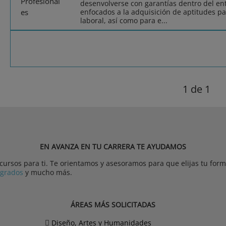
desenvolverse con garantías dentro del ent
enfocados a la adquisición de aptitudes pa
laboral, así como para e...
1
de 1
EN AVANZA EN TU CARRERA TE AYUDAMOS
rsos para ti. Te orientamos y asesoramos para que elijas tu forma
tgrados
y mucho más.
ÁREAS MÁS SOLICITADAS
Diseño, Artes y Humanidades