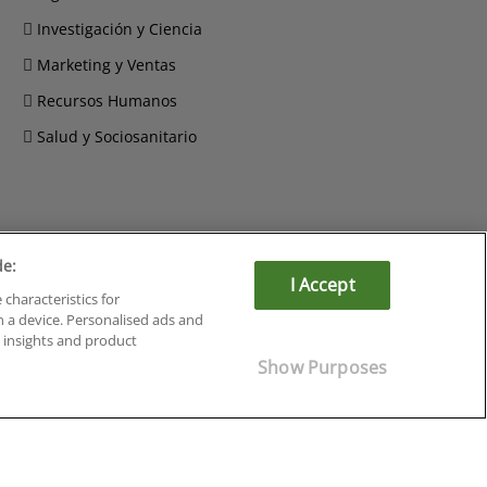
Investigación y Ciencia
Marketing y Ventas
Recursos Humanos
Salud y Sociosanitario
de:
Cursos en Soria
I Accept
 characteristics for
Cursos en Tarragona
n a device. Personalised ads and
Cursos en Tenerife
insights and product
Cursos en Toledo
Show Purposes
Cursos en Valencia
Cursos en Valladolid
Cursos en Zaragoza
Cursos en Ávila