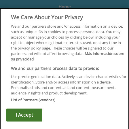
Home
We Care About Your Privacy
Formación
Centros
We and our partners store and/or access information on a device,
such as unique IDs in cookies to process personal data. You may
Orientación
accept or manage your choices by clicking below, including your
right to object where legitimate interest is used, or at any time in
Quiénes somos
the privacy policy page. These choices will be signaled to our
partners and will not affect browsing data.
Más información sobre
Contacta
su privacidad
Aviso Legal
We and our partners process data to provide:
Política de Privacidad
Use precise geolocation data. Actively scan device characteristics for
identification. Store and/or access information on a device.
Política de Cookies
Personalised ads and content, ad and content measurement,
audience insights and product development.
Canal Ético
List of Partners (vendors)
¡Síguenos!
I Accept