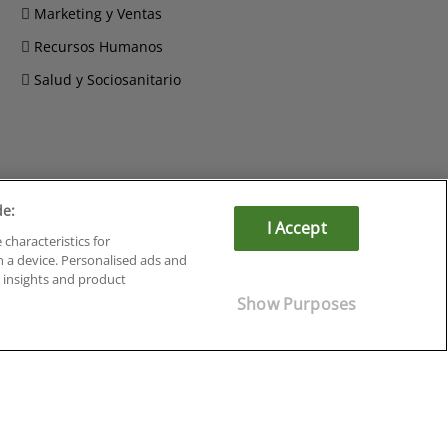
Marketing y Ventas
Recursos Humanos
Salud y Sociosanitario
de:
Cursos en Soria
I Accept
Cursos en Tarragona
 characteristics for
Cursos en Tenerife
n a device. Personalised ads and
Cursos en Toledo
insights and product
Cursos en Valencia
Show Purposes
Cursos en Valladolid
Cursos en Zaragoza
Cursos en Ávila