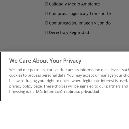
Calidad y Medio Ambiente
Compras, Logística y Transporte
Comunicación, Imagen y Sonido
Derecho y Seguridad
We Care About Your Privacy
Cursos en A Coruña
Cursos
Cursos en Albacete
Cursos
We and our partners store and/or access information on a device, such
Cursos en Alicante
Cursos
cookies to process personal data. You may accept or manage your choi
Cursos en Almería
Cursos
below, including your right to object where legitimate interest is used, 
privacy policy page. These choices will be signaled to our partners and 
Cursos en Araba/Álava
Cursos
browsing data.
Más información sobre su privacidad
Cursos en Asturias
Cursos
Cursos en Badajoz
Cursos
Cursos en Barcelona
Cursos
Cursos en Bizkaia
Cursos
Cursos en Burgos
Cursos
Cursos en Cantabria
Cursos