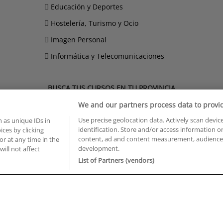
Educación y Deportes
Hostelería, Turismo y Ocio
Imagen Personal
Informática y Telecomunicaciones
BUSCA TUS CURSOS EN TU PROVINCIA
We and our partners process data to provi
 en Castellón
Cursos en La Rioja
 en Ciudad Real
Cursos en Las Palmas
Use precise geolocation data. Actively scan device
 as unique IDs in
 en Cáceres
Cursos en León
identification. Store and/or access information o
ces by clicking
 en Cádiz
Cursos en Lleida
content, ad and content measurement, audience 
or at any time in the
development.
will not affect
 en Córdoba
Cursos en Madrid
 en Gipuzkoa
List of Partners (vendors)
Cursos en Murcia
 en Girona
Cursos en Málaga
 en Granada
Cursos en Navarra
 en Huelva
Cursos en Pontevedra
 en Illes Balears
Cursos en Salamanca
 en Jaén
Cursos en Sevilla