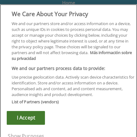
Home
We Care About Your Privacy
Formación
Centros
We and our partners store and/or access information on a device,
such as unique IDs in cookies to process personal data. You may
Orientación
accept or manage your choices by clicking below, including your
right to object where legitimate interest is used, or at any time in
Quiénes somos
the privacy policy page. These choices will be signaled to our
partners and will not affect browsing data.
Más información sobre
Contacta
su privacidad
Aviso Legal
We and our partners process data to provide:
Política de Privacidad
Use precise geolocation data. Actively scan device characteristics for
identification. Store and/or access information on a device.
Política de Cookies
Personalised ads and content, ad and content measurement,
audience insights and product development.
Canal Ético
List of Partners (vendors)
¡Síguenos!
I Accept
©
Infoempleo
.
Reservados todos los derechos.
Show Purposes