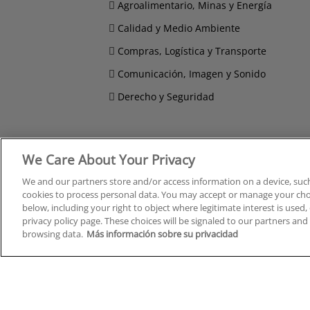
Agroalimentario, Minas y Energía
Calidad y Medio Ambiente
Compras, Logística y Transporte
Comunicación, Imagen y Sonido
Derecho y Seguridad
We Care About Your Privacy
Cursos en A Coruña
Cursos
Cursos en Albacete
Cursos
We and our partners store and/or access information on a device, such
cookies to process personal data. You may accept or manage your choi
Cursos en Alicante
Cursos
below, including your right to object where legitimate interest is used, 
Cursos en Almería
Cursos
privacy policy page. These choices will be signaled to our partners and 
Cursos en Araba/Álava
Cursos
browsing data.
Más información sobre su privacidad
Cursos en Asturias
Cursos
Cursos en Badajoz
Cursos
Cursos en Barcelona
Cursos
Cursos en Bizkaia
Cursos
Cursos en Burgos
Cursos