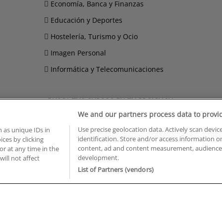
Economía, Banca y Finanzas
Educación y Deportes
Hostelería, Turismo y Ocio
Imagen Personal
Informática y Telecomunicaciones
BUSCA TUS CURSOS EN TU PROVINCIA
We and our partners process data to provi
 en Castellón
Cursos en La Rioja
Use precise geolocation data. Actively scan device
 en Ciudad Real
Cursos en Las Palmas
 as unique IDs in
identification. Store and/or access information o
ces by clicking
 en Cáceres
Cursos en León
content, ad and content measurement, audience 
or at any time in the
 en Cádiz
Cursos en Lleida
development.
will not affect
 en Córdoba
Cursos en Madrid
List of Partners (vendors)
 en Gipuzkoa
Cursos en Murcia
 en Girona
Cursos en Málaga
 en Granada
Cursos en Navarra
 en Huelva
Cursos en Pontevedra
 en Illes Balears
Cursos en Salamanca