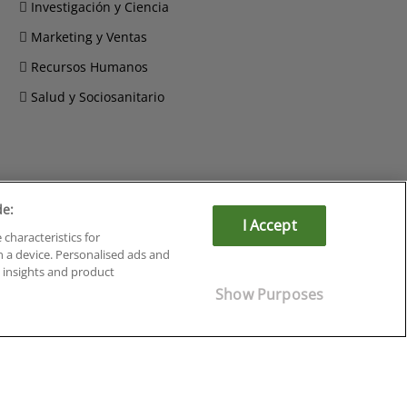
Investigación y Ciencia
Marketing y Ventas
Recursos Humanos
Salud y Sociosanitario
de:
Cursos en Soria
I Accept
 characteristics for
Cursos en Tarragona
n a device. Personalised ads and
Cursos en Tenerife
insights and product
Cursos en Toledo
Show Purposes
Cursos en Valencia
Cursos en Valladolid
Cursos en Zaragoza
Cursos en Ávila