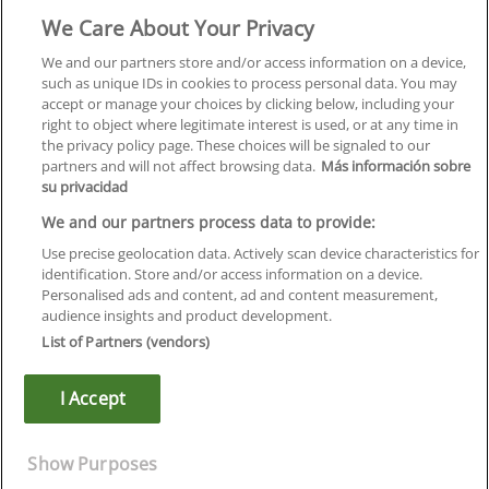
We Care About Your Privacy
Formación
Centros
We and our partners store and/or access information on a device,
such as unique IDs in cookies to process personal data. You may
Orientación
accept or manage your choices by clicking below, including your
right to object where legitimate interest is used, or at any time in
Quiénes somos
the privacy policy page. These choices will be signaled to our
partners and will not affect browsing data.
Más información sobre
Contacta
su privacidad
Aviso Legal
We and our partners process data to provide:
Política de Privacidad
Use precise geolocation data. Actively scan device characteristics for
identification. Store and/or access information on a device.
Política de Cookies
Personalised ads and content, ad and content measurement,
audience insights and product development.
Canal Ético
List of Partners (vendors)
¡Síguenos!
I Accept
©
Infoempleo
.
Reservados todos los derechos.
Show Purposes