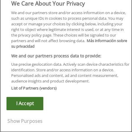
We Care About Your Privacy
Formación
Centros
We and our partners store and/or access information on a device,
such as unique IDs in cookies to process personal data. You may
Orientación
accept or manage your choices by clicking below, including your
right to object where legitimate interest is used, or at any time in
Quiénes somos
the privacy policy page. These choices will be signaled to our
partners and will not affect browsing data.
Más información sobre
Contacta
su privacidad
Aviso Legal
We and our partners process data to provide:
Política de Privacidad
Use precise geolocation data. Actively scan device characteristics for
identification. Store and/or access information on a device.
Política de Cookies
Personalised ads and content, ad and content measurement,
audience insights and product development.
Canal Ético
List of Partners (vendors)
¡Síguenos!
I Accept
©
Infoempleo
.
Reservados todos los derechos.
Show Purposes