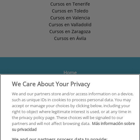
Cursos en Tenerife
Cursos en Toledo
Cursos en Valencia
Cursos en Valladolid
Cursos en Zaragoza
Cursos en Ávila
Home
We Care About Your Privacy
Formación
Centros
We and our partners store and/or access information on a device,
such as unique IDs in cookies to process personal data. You may
Orientación
accept or manage your choices by clicking below, including your
right to object where legitimate interest is used, or at any time in
Quiénes somos
the privacy policy page. These choices will be signaled to our
partners and will not affect browsing data.
Más información sobre
Contacta
su privacidad
Aviso Legal
We and our partners process data to provide: