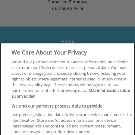
Cursos en Zaragoza
Cursos en Ávila
Home
We Care About Your Privacy
Formación
Centros
We and our partners store and/or access information on a device,
such as unique IDs in cookies to process personal data. You may
Orientación
accept or manage your choices by clicking below, including your
right to object where legitimate interest is used, or at any time in
Quiénes somos
the privacy policy page. These choices will be signaled to our
partners and will not affect browsing data.
Más información sobre
Contacta
su privacidad
Aviso Legal
We and our partners process data to provide:
Política de Privacidad
Use precise geolocation data. Actively scan device characteristics for
identification. Store and/or access information on a device.
Política de Cookies
Personalised ads and content, ad and content measurement,
audience insights and product development.
Canal Ético