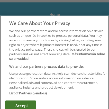
Home
We Care About Your Privacy
Formación
Centros
We and our partners store and/or access information on a device,
such as unique IDs in cookies to process personal data. You may
Orientación
accept or manage your choices by clicking below, including your
right to object where legitimate interest is used, or at any time in
Quiénes somos
the privacy policy page. These choices will be signaled to our
partners and will not affect browsing data.
Más información sobre
Contacta
su privacidad
Aviso Legal
We and our partners process data to provide:
Política de Privacidad
Use precise geolocation data. Actively scan device characteristics for
identification. Store and/or access information on a device.
Política de Cookies
Personalised ads and content, ad and content measurement,
audience insights and product development.
Canal Ético
List of Partners (vendors)
¡Síguenos!
I Accept