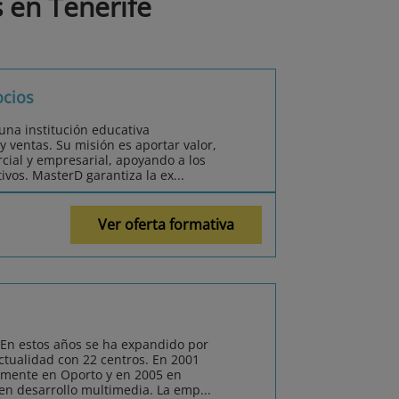
 en Tenerife
ocios
na institución educativa
 ventas. Su misión es aportar valor,
cial y empresarial, apoyando a los
ivos. MasterD garantiza la ex...
Ver oferta formativa
 En estos años se ha expandido por
actualidad con 22 centros. En 2001
amente en Oporto y en 2005 en
 en desarrollo multimedia. La emp...