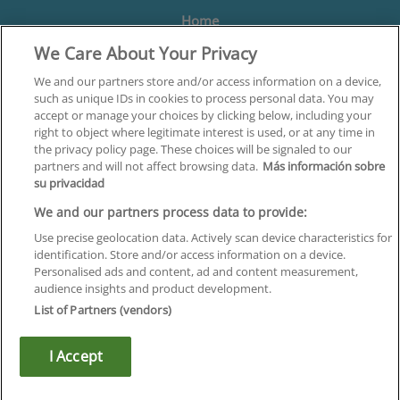
Home
We Care About Your Privacy
Formación
Centros
We and our partners store and/or access information on a device,
such as unique IDs in cookies to process personal data. You may
Orientación
accept or manage your choices by clicking below, including your
right to object where legitimate interest is used, or at any time in
Quiénes somos
the privacy policy page. These choices will be signaled to our
partners and will not affect browsing data.
Más información sobre
Contacta
su privacidad
Aviso Legal
We and our partners process data to provide:
Política de Privacidad
Use precise geolocation data. Actively scan device characteristics for
identification. Store and/or access information on a device.
Política de Cookies
Personalised ads and content, ad and content measurement,
audience insights and product development.
Canal Ético
List of Partners (vendors)
¡Síguenos!
I Accept