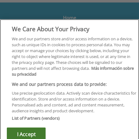
Home
We Care About Your Privacy
Formación
Centros
We and our partners store and/or access information on a device,
such as unique IDs in cookies to process personal data. You may
Orientación
accept or manage your choices by clicking below, including your
right to object where legitimate interest is used, or at any time in
Quiénes somos
the privacy policy page. These choices will be signaled to our
partners and will not affect browsing data.
Más información sobre
Contacta
su privacidad
Aviso Legal
We and our partners process data to provide:
Política de Privacidad
Use precise geolocation data. Actively scan device characteristics for
identification. Store and/or access information on a device.
Política de Cookies
Personalised ads and content, ad and content measurement,
audience insights and product development.
Canal Ético
List of Partners (vendors)
¡Síguenos!
I Accept