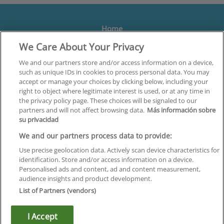
Home
We Care About Your Privacy
Formación
Centros
We and our partners store and/or access information on a device,
such as unique IDs in cookies to process personal data. You may
Orientación
accept or manage your choices by clicking below, including your
right to object where legitimate interest is used, or at any time in
Quiénes somos
the privacy policy page. These choices will be signaled to our
partners and will not affect browsing data.
Más información sobre
Contacta
su privacidad
Aviso Legal
We and our partners process data to provide:
Política de Privacidad
Use precise geolocation data. Actively scan device characteristics for
identification. Store and/or access information on a device.
Política de Cookies
Personalised ads and content, ad and content measurement,
audience insights and product development.
Canal Ético
List of Partners (vendors)
¡Síguenos!
I Accept