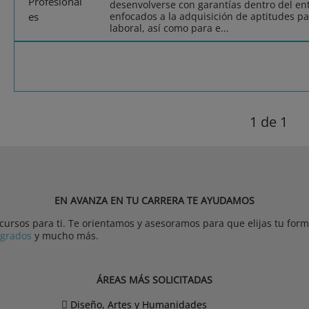
desenvolverse con garantías dentro del ent
enfocados a la adquisición de aptitudes pa
laboral, así como para e...
1
de 1
EN AVANZA EN TU CARRERA TE AYUDAMOS
rsos para ti. Te orientamos y asesoramos para que elijas tu forma
tgrados
y mucho más.
ÁREAS MÁS SOLICITADAS
Diseño, Artes y Humanidades