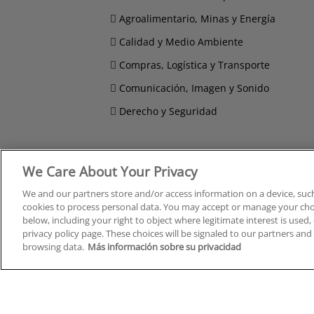
Agroalimentario, Minas y Energía
Calidad y Medio Ambiente
Compras, Logística y Transporte
Comunicación, Imagen y Sonido
Derecho y Seguridad
We Care About Your Privacy
Cursos en A Coruña
Cursos
We and our partners store and/or access information on a device, such
Cursos en Albacete
Cursos
cookies to process personal data. You may accept or manage your choi
Cursos en Alicante
Cursos
below, including your right to object where legitimate interest is used, 
Cursos en Almería
Cursos
privacy policy page. These choices will be signaled to our partners and 
Cursos en Araba/Álava
Cursos
browsing data.
Más información sobre su privacidad
Cursos en Asturias
Cursos
Cursos en Badajoz
Cursos
Cursos en Barcelona
Cursos
Cursos en Bizkaia
Cursos