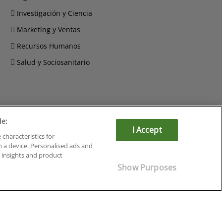
Investigación y Ciencia
Marketing y Ventas
Recursos Humanos
Salud y Sociosanitario
de:
Cursos en Soria
I Accept
 characteristics for
Cursos en Tarragona
n a device. Personalised ads and
Cursos en Tenerife
insights and product
Cursos en Toledo
Show Purposes
Cursos en Valencia
Cursos en Valladolid
Cursos en Zaragoza
Cursos en Ávila