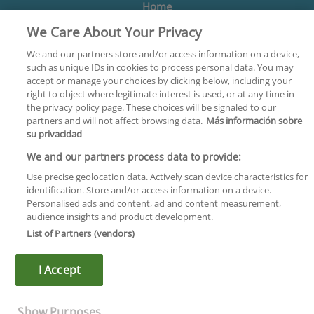
Home
We Care About Your Privacy
Formación
Centros
We and our partners store and/or access information on a device,
such as unique IDs in cookies to process personal data. You may
Orientación
accept or manage your choices by clicking below, including your
right to object where legitimate interest is used, or at any time in
Quiénes somos
the privacy policy page. These choices will be signaled to our
partners and will not affect browsing data.
Más información sobre
Contacta
su privacidad
Aviso Legal
We and our partners process data to provide:
Política de Privacidad
Use precise geolocation data. Actively scan device characteristics for
identification. Store and/or access information on a device.
Política de Cookies
Personalised ads and content, ad and content measurement,
audience insights and product development.
Canal Ético
List of Partners (vendors)
¡Síguenos!
I Accept
©
Infoempleo
.
Reservados todos los derechos.
Show Purposes