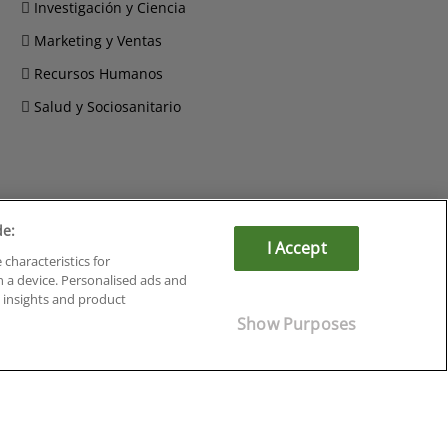
Investigación y Ciencia
Marketing y Ventas
Recursos Humanos
Salud y Sociosanitario
de:
Cursos en Soria
I Accept
 characteristics for
Cursos en Tarragona
n a device. Personalised ads and
Cursos en Tenerife
insights and product
Cursos en Toledo
Show Purposes
Cursos en Valencia
Cursos en Valladolid
Cursos en Zaragoza
Cursos en Ávila