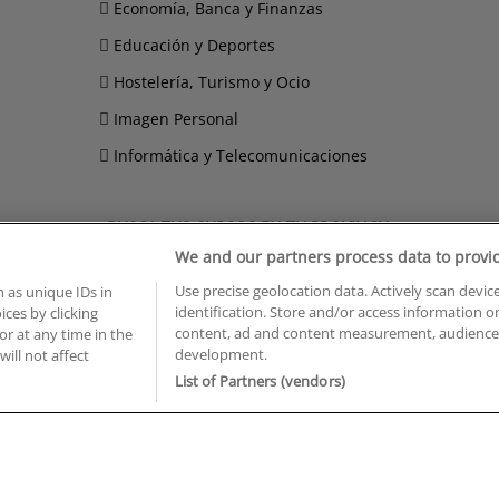
Economía, Banca y Finanzas
Educación y Deportes
Hostelería, Turismo y Ocio
Imagen Personal
Informática y Telecomunicaciones
BUSCA TUS CURSOS EN TU PROVINCIA
We and our partners process data to provi
 en Castellón
Cursos en La Rioja
Use precise geolocation data. Actively scan device
 en Ciudad Real
Cursos en Las Palmas
 as unique IDs in
identification. Store and/or access information o
ces by clicking
 en Cáceres
Cursos en León
content, ad and content measurement, audience 
or at any time in the
 en Cádiz
Cursos en Lleida
development.
will not affect
 en Córdoba
Cursos en Madrid
List of Partners (vendors)
 en Gipuzkoa
Cursos en Murcia
 en Girona
Cursos en Málaga
 en Granada
Cursos en Navarra
 en Huelva
Cursos en Pontevedra
 en Illes Balears
Cursos en Salamanca