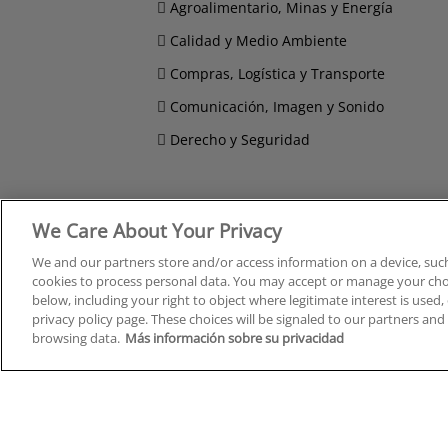
Agroalimentario, Minas y Energía
Calidad y Medio Ambiente
Compras, Logística y Transporte
Comunicación, Imagen y Sonido
Derecho y Seguridad
We Care About Your Privacy
Cursos en A Coruña
Cursos
Cursos en Albacete
Cursos
We and our partners store and/or access information on a device, such
cookies to process personal data. You may accept or manage your choi
Cursos en Alicante
Cursos
below, including your right to object where legitimate interest is used, 
Cursos en Almería
Cursos
privacy policy page. These choices will be signaled to our partners and 
Cursos en Araba/Álava
Cursos
browsing data.
Más información sobre su privacidad
Cursos en Asturias
Cursos
Cursos en Badajoz
Cursos
Cursos en Barcelona
Cursos
Cursos en Bizkaia
Cursos
Cursos en Burgos
Cursos