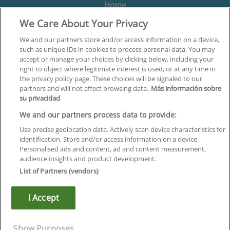
Home
We Care About Your Privacy
Formación
Centros
We and our partners store and/or access information on a device,
such as unique IDs in cookies to process personal data. You may
Orientación
accept or manage your choices by clicking below, including your
right to object where legitimate interest is used, or at any time in
Quiénes somos
the privacy policy page. These choices will be signaled to our
partners and will not affect browsing data.
Más información sobre
Contacta
su privacidad
Aviso Legal
We and our partners process data to provide:
Política de Privacidad
Use precise geolocation data. Actively scan device characteristics for
identification. Store and/or access information on a device.
Política de Cookies
Personalised ads and content, ad and content measurement,
audience insights and product development.
Canal Ético
List of Partners (vendors)
¡Síguenos!
I Accept
©
Infoempleo
.
Reservados todos los derechos.
Show Purposes