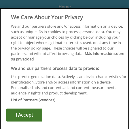
Home
We Care About Your Privacy
Formación
Centros
We and our partners store and/or access information on a device,
such as unique IDs in cookies to process personal data. You may
Orientación
accept or manage your choices by clicking below, including your
right to object where legitimate interest is used, or at any time in
Quiénes somos
the privacy policy page. These choices will be signaled to our
partners and will not affect browsing data.
Más información sobre
Contacta
su privacidad
Aviso Legal
We and our partners process data to provide:
Política de Privacidad
Use precise geolocation data. Actively scan device characteristics for
identification. Store and/or access information on a device.
Política de Cookies
Personalised ads and content, ad and content measurement,
audience insights and product development.
Canal Ético
List of Partners (vendors)
¡Síguenos!
I Accept