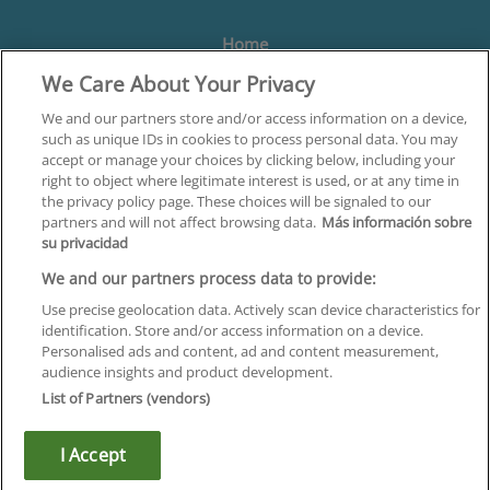
Home
We Care About Your Privacy
Formación
Centros
We and our partners store and/or access information on a device,
such as unique IDs in cookies to process personal data. You may
Orientación
accept or manage your choices by clicking below, including your
right to object where legitimate interest is used, or at any time in
Quiénes somos
the privacy policy page. These choices will be signaled to our
partners and will not affect browsing data.
Más información sobre
Contacta
su privacidad
Aviso Legal
We and our partners process data to provide:
Política de Privacidad
Use precise geolocation data. Actively scan device characteristics for
identification. Store and/or access information on a device.
Política de Cookies
Personalised ads and content, ad and content measurement,
audience insights and product development.
Canal Ético
List of Partners (vendors)
¡Síguenos!
I Accept