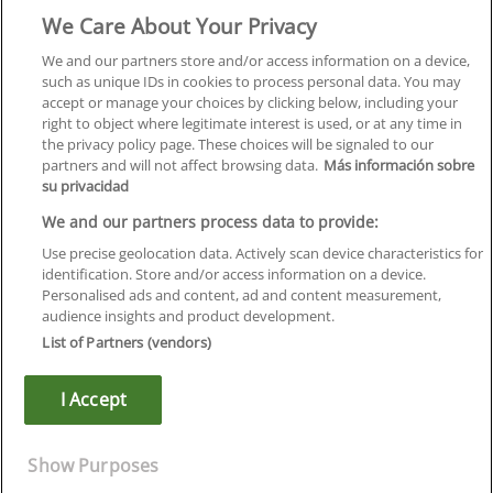
We Care About Your Privacy
Formación
Centros
We and our partners store and/or access information on a device,
such as unique IDs in cookies to process personal data. You may
Orientación
accept or manage your choices by clicking below, including your
right to object where legitimate interest is used, or at any time in
Quiénes somos
the privacy policy page. These choices will be signaled to our
partners and will not affect browsing data.
Más información sobre
Contacta
su privacidad
Aviso Legal
We and our partners process data to provide:
Política de Privacidad
Use precise geolocation data. Actively scan device characteristics for
identification. Store and/or access information on a device.
Política de Cookies
Personalised ads and content, ad and content measurement,
audience insights and product development.
Canal Ético
List of Partners (vendors)
¡Síguenos!
I Accept
©
Infoempleo
.
Reservados todos los derechos.
Show Purposes