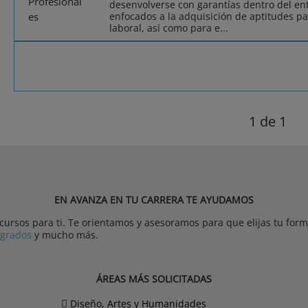
desenvolverse con garantías dentro del ent
enfocados a la adquisición de aptitudes pa
laboral, así como para e...
1
de 1
EN AVANZA EN TU CARRERA TE AYUDAMOS
rsos para ti. Te orientamos y asesoramos para que elijas tu forma
tgrados
y mucho más.
ÁREAS MÁS SOLICITADAS
Diseño, Artes y Humanidades