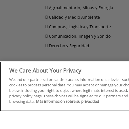
Agroalimentario, Minas y Energía
Calidad y Medio Ambiente
Compras, Logística y Transporte
Comunicación, Imagen y Sonido
Derecho y Seguridad
We Care About Your Privacy
Cursos en A Coruña
Cursos
We and our partners store and/or access information on a device, such
Cursos en Albacete
Cursos
cookies to process personal data. You may accept or manage your choi
Cursos en Alicante
Cursos
below, including your right to object where legitimate interest is used, 
Cursos en Almería
Cursos
privacy policy page. These choices will be signaled to our partners and 
Cursos en Araba/Álava
Cursos
browsing data.
Más información sobre su privacidad
Cursos en Asturias
Cursos
Cursos en Badajoz
Cursos
Cursos en Barcelona
Cursos
Cursos en Bizkaia
Cursos