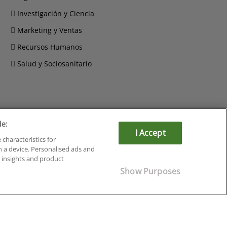
Investigación y Ciencia
Marketing y Ventas
Recursos Humanos
Salud y Sociosanitario
de:
Cursos en Soria
I Accept
 characteristics for
Cursos en Tarragona
n a device. Personalised ads and
Cursos en Tenerife
insights and product
Cursos en Toledo
Show Purposes
Cursos en Valencia
Cursos en Valladolid
Cursos en Zaragoza
Cursos en Ávila