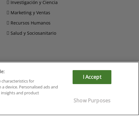
Investigación y Ciencia
Marketing y Ventas
Recursos Humanos
Salud y Sociosanitario
de:
Cursos en Soria
I Accept
 characteristics for
Cursos en Tarragona
n a device. Personalised ads and
Cursos en Tenerife
insights and product
Cursos en Toledo
Show Purposes
Cursos en Valencia
Cursos en Valladolid
Cursos en Zaragoza
Cursos en Ávila