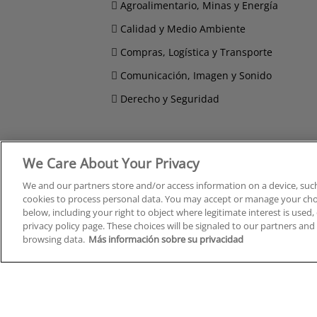
Agroalimentario, Minas y Energía
Calidad y Medio Ambiente
Compras, Logística y Transporte
Comunicación, Imagen y Sonido
Derecho y Seguridad
We Care About Your Privacy
Cursos en A Coruña
Cursos
Cursos en Albacete
Cursos
We and our partners store and/or access information on a device, such
cookies to process personal data. You may accept or manage your choi
Cursos en Alicante
Cursos
below, including your right to object where legitimate interest is used, 
Cursos en Almería
Cursos
privacy policy page. These choices will be signaled to our partners and 
Cursos en Araba/Álava
Cursos
browsing data.
Más información sobre su privacidad
Cursos en Asturias
Cursos
Cursos en Badajoz
Cursos
Cursos en Barcelona
Cursos
Cursos en Bizkaia
Cursos
Cursos en Burgos
Cursos