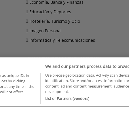
Economía, Banca y Finanzas
Educación y Deportes
Hostelería, Turismo y Ocio
Imagen Personal
Informática y Telecomunicaciones
BUSCA TUS CURSOS EN TU PROVINCIA
We and our partners process data to provi
 en Castellón
Cursos en La Rioja
Use precise geolocation data. Actively scan device
 en Ciudad Real
Cursos en Las Palmas
 as unique IDs in
identification. Store and/or access information o
ces by clicking
 en Cáceres
Cursos en León
content, ad and content measurement, audience 
or at any time in the
 en Cádiz
Cursos en Lleida
development.
will not affect
 en Córdoba
Cursos en Madrid
List of Partners (vendors)
 en Gipuzkoa
Cursos en Murcia
 en Girona
Cursos en Málaga
 en Granada
Cursos en Navarra
 en Huelva
Cursos en Pontevedra
 en Illes Balears
Cursos en Salamanca