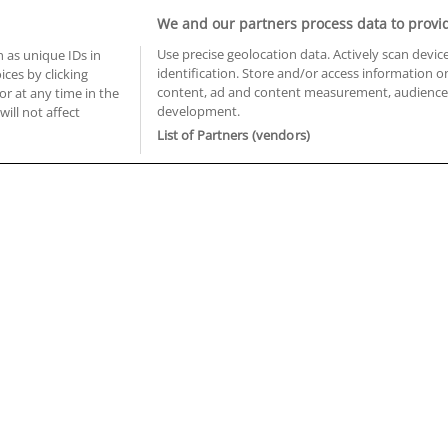
Informática y Telecomunicaciones
We and our partners process data to provi
Use precise geolocation data. Actively scan device
 as unique IDs in
identification. Store and/or access information o
ces by clicking
BUSCA TUS CURSOS EN TU PROVINCIA
content, ad and content measurement, audience 
or at any time in the
development.
will not affect
 en Castellón
Cursos en La Rioja
List of Partners (vendors)
 en Ciudad Real
Cursos en Las Palmas
 en Cáceres
Cursos en León
 en Cádiz
Cursos en Lleida
 en Córdoba
Cursos en Madrid
 en Gipuzkoa
Cursos en Murcia
 en Girona
Cursos en Málaga
 en Granada
Cursos en Navarra
 en Huelva
Cursos en Pontevedra
 en Illes Balears
Cursos en Salamanca
 en Jaén
Cursos en Sevilla