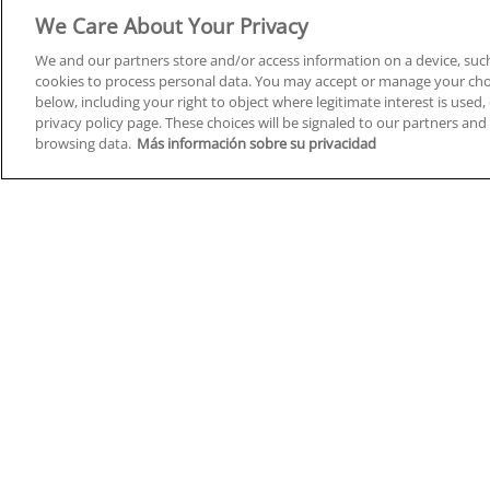
Derecho y Seguridad
We Care About Your Privacy
We and our partners store and/or access information on a device, such
cookies to process personal data. You may accept or manage your choi
below, including your right to object where legitimate interest is used, 
privacy policy page. These choices will be signaled to our partners and 
Cursos en A Coruña
Cursos
browsing data.
Más información sobre su privacidad
Cursos en Albacete
Cursos
Cursos en Alicante
Cursos
Cursos en Almería
Cursos
Cursos en Araba/Álava
Cursos
Cursos en Asturias
Cursos
Cursos en Badajoz
Cursos
Cursos en Barcelona
Cursos
Cursos en Bizkaia
Cursos
Cursos en Burgos
Cursos
Cursos en Cantabria
Cursos