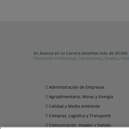
En Avanza en tu Carrera tenemos más de 50.000 cu
Formación Profesional
,
Oposiciones
,
Grados
,
Pos
Administración de Empresas
Agroalimentario, Minas y Energía
Calidad y Medio Ambiente
Compras, Logística y Transporte
Comunicación, Imagen y Sonido