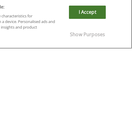
de:
I Accept
 characteristics for
n a device. Personalised ads and
insights and product
Show Purposes
Cursos en Soria
Cursos en Tarragona
Cursos en Tenerife
Cursos en Toledo
Cursos en Valencia
Cursos en Valladolid
Cursos en Zaragoza
Cursos en Ávila