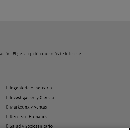
ción. Elige la opción que más te interese:
Ingeniería e Industria
Investigación y Ciencia
Marketing y Ventas
Recursos Humanos
Salud y Sociosanitario