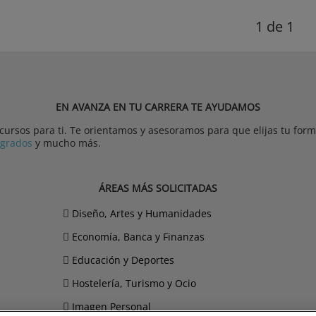
1
de 1
EN AVANZA EN TU CARRERA TE AYUDAMOS
rsos para ti. Te orientamos y asesoramos para que elijas tu forma
tgrados
y mucho más.
ÁREAS MÁS SOLICITADAS
Diseño, Artes y Humanidades
Economía, Banca y Finanzas
Educación y Deportes
Hostelería, Turismo y Ocio
Imagen Personal