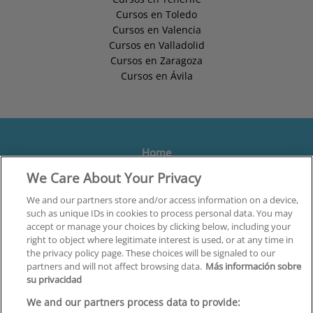
Cursos en Toledo
Cursos en Valencia
Cursos en Valladolid
Cursos en Zaragoza
Cursos en Ávila
Home
We Care About Your Privacy
Formación
Centros
We and our partners store and/or access information on a device,
such as unique IDs in cookies to process personal data. You may
Orientación
accept or manage your choices by clicking below, including your
right to object where legitimate interest is used, or at any time in
Quiénes somos
the privacy policy page. These choices will be signaled to our
partners and will not affect browsing data.
Más información sobre
Contacta
su privacidad
Aviso Legal
We and our partners process data to provide: