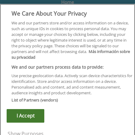
Home
We Care About Your Privacy
Formación
Centros
We and our partners store and/or access information on a device,
such as unique IDs in cookies to process personal data. You may
Orientación
accept or manage your choices by clicking below, including your
right to object where legitimate interest is used, or at any time in
Quiénes somos
the privacy policy page. These choices will be signaled to our
partners and will not affect browsing data.
Más información sobre
Contacta
su privacidad
Aviso Legal
We and our partners process data to provide:
Política de Privacidad
Use precise geolocation data. Actively scan device characteristics for
identification. Store and/or access information on a device.
Política de Cookies
Personalised ads and content, ad and content measurement,
audience insights and product development.
Canal Ético
List of Partners (vendors)
¡Síguenos!
I Accept
©
Infoempleo
.
Reservados todos los derechos.
Show Purposes