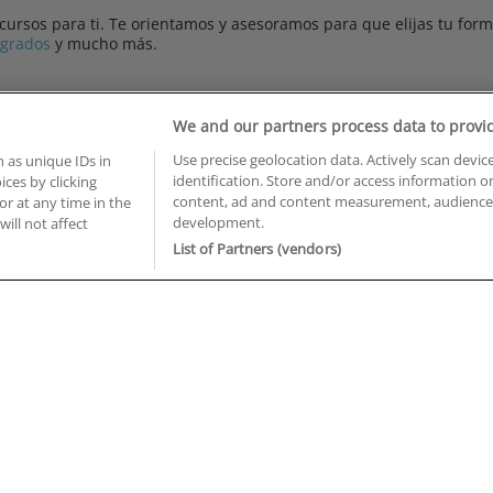
rsos para ti. Te orientamos y asesoramos para que elijas tu forma
tgrados
y mucho más.
ÁREAS MÁS SOLICITADAS
We and our partners process data to provi
Diseño, Artes y Humanidades
Use precise geolocation data. Actively scan device
 as unique IDs in
identification. Store and/or access information o
ces by clicking
Economía, Banca y Finanzas
content, ad and content measurement, audience 
or at any time in the
development.
will not affect
Educación y Deportes
List of Partners (vendors)
Hostelería, Turismo y Ocio
Imagen Personal
Informática y Telecomunicaciones
BUSCA TUS CURSOS EN TU PROVINCIA
 en Castellón
Cursos en La Rioja
 en Ciudad Real
Cursos en Las Palmas