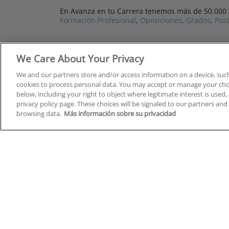
En Avanza en tu Carrera tenemos más de 50.000 cu
Formación Profesional
,
Oposiciones
,
Grados
,
Pos
We Care About Your Privacy
Administración de Empresas
We and our partners store and/or access information on a device, such
cookies to process personal data. You may accept or manage your choi
Agroalimentario, Minas y Energía
below, including your right to object where legitimate interest is used, 
privacy policy page. These choices will be signaled to our partners and 
Calidad y Medio Ambiente
browsing data.
Más información sobre su privacidad
Compras, Logística y Transporte
Comunicación, Imagen y Sonido
Derecho y Seguridad
Cursos en A Coruña
Cursos
Cursos en Albacete
Cursos