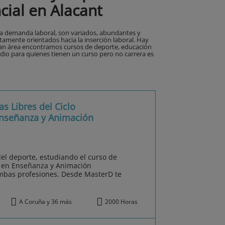
ial en Alacant
 la demanda laboral, son variados, abundantes y
ctamente orientados hacia la inserción laboral. Hay
gran área encontramos cursos de deporte, educación
medio para quienes tienen un curso pero no carrera es
s Libres del Ciclo
Enseñanza y Animación
del deporte, estudiando el curso de
r en Enseñanza y Animación
mbas profesiones. Desde MasterD te
A Coruña y 36 más
2000 Horas