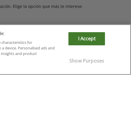
ción. Elige la opción que más te interese:
de:
I Accept
Ingeniería e Industria
 characteristics for
n a device. Personalised ads and
Investigación y Ciencia
insights and product
Marketing y Ventas
Show Purposes
Recursos Humanos
Salud y Sociosanitario
Cursos en Soria
Cursos en Tarragona