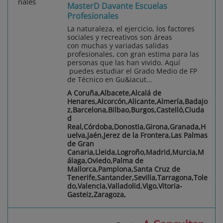
MasterD Davante Escuelas
Profesionales
La naturaleza, el ejercicio, los factores
sociales y recreativos son áreas
con muchas y variadas salidas
profesionales, con gran estima para las
personas que las han vivido. Aquí
puedes estudiar el Grado Medio de FP
de Técnico en Gu&iacut...
A Coruña,Albacete,Alcalá de
Henares,Alcorcón,Alicante,Almería,Badajo
z,Barcelona,Bilbao,Burgos,Castelló,Ciuda
d
Real,Córdoba,Donostia,Girona,Granada,H
uelva,Jaén,Jerez de la Frontera,Las Palmas
de Gran
Canaria,Lleida,Logroño,Madrid,Murcia,M
álaga,Oviedo,Palma de
Mallorca,Pamplona,Santa Cruz de
Tenerife,Santander,Sevilla,Tarragona,Tole
do,Valencia,Valladolid,Vigo,Vitoria-
Gasteiz,Zaragoza,