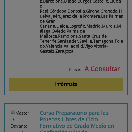
z,Barcelona,Bilbao,Burgos,Castelló,Ciuda
d
Real,Córdoba,Donostia,Girona,Granada,H
uelva,Jaén,Jerez de la Frontera,Las Palmas
de Gran
Canaria,Lleida,Logroño,Madrid,Murcia,M
álaga,Oviedo,Palma de
Mallorca,Pamplona,Santa Cruz de
Tenerife,Santander,Sevilla,Tarragona,Tole
do,Valencia,Valladolid,Vigo,Vitoria-
Gasteiz,Zaragoza,
A Consultar
Precio
Infórmate
Curso Preparatorio para las
Pruebas Libres de Ciclo
Formativo de Grado Medio en