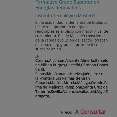
Formativo Grado Superior en
Energías Renovables
Instituto Tecnológico MasterD
En la actualidad la demanda de titulados
técnicos superior en energías
renovables es el oficio con mayor nivel de
crecimiento. Desde MasterD conscientes
de la rápida evolución del sector, ofrecen
el curso de fp grado suprior de técnico
superior en en...
,A
Coruña,Alcorcón,Alicante,Almería,Barcelo
na,Bilbao,Burgos,Castelló,Córdoba,Donos
tia St.
Sebastián,Granada,Huelva,Jaén,Jerez de
la Frontera,Las Palmas de Gran
Canaria,Madrid,Murcia,Málaga,Oviedo,Pa
lma de Mallorca,Pamplona,Santa Cruz de
Tenerife,Sevilla,Valencia,Valladolid,Vigo,Z
aragoza,
A Consultar
Precio