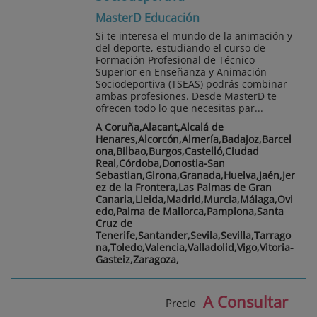
MasterD Educación
Si te interesa el mundo de la animación y
del deporte, estudiando el curso de
Formación Profesional de Técnico
Superior en Enseñanza y Animación
Sociodeportiva (TSEAS) podrás combinar
ambas profesiones. Desde MasterD te
ofrecen todo lo que necesitas par...
A Coruña,Alacant,Alcalá de
Henares,Alcorcón,Almería,Badajoz,Barcel
ona,Bilbao,Burgos,Castelló,Ciudad
Real,Córdoba,Donostia-San
Sebastian,Girona,Granada,Huelva,Jaén,Jer
ez de la Frontera,Las Palmas de Gran
Canaria,Lleida,Madrid,Murcia,Málaga,Ovi
edo,Palma de Mallorca,Pamplona,Santa
Cruz de
Tenerife,Santander,Sevila,Sevilla,Tarrago
na,Toledo,Valencia,Valladolid,Vigo,Vitoria-
Gasteiz,Zaragoza,
A Consultar
Precio