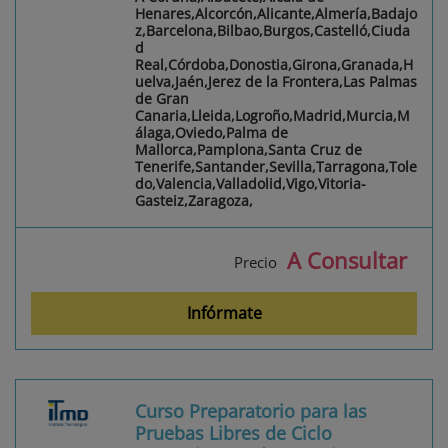
Henares,Alcorcón,Alicante,Almería,Badajo
z,Barcelona,Bilbao,Burgos,Castelló,Ciuda
d
Real,Córdoba,Donostia,Girona,Granada,H
uelva,Jaén,Jerez de la Frontera,Las Palmas
de Gran
Canaria,Lleida,Logroño,Madrid,Murcia,M
álaga,Oviedo,Palma de
Mallorca,Pamplona,Santa Cruz de
Tenerife,Santander,Sevilla,Tarragona,Tole
do,Valencia,Valladolid,Vigo,Vitoria-
Gasteiz,Zaragoza,
A Consultar
Precio
Infórmate
Curso Preparatorio para las
Pruebas Libres de Ciclo