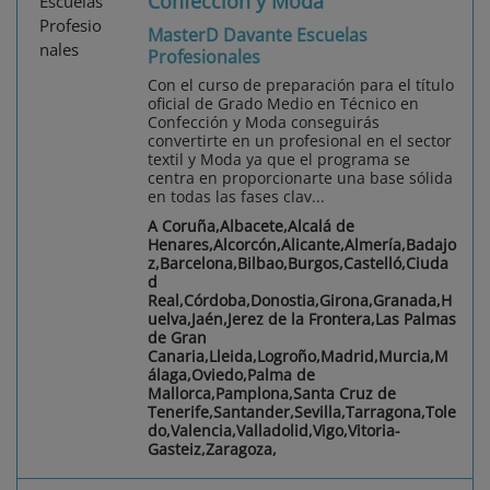
Confección y Moda
MasterD Davante Escuelas
Profesionales
Con el curso de preparación para el título
oficial de Grado Medio en Técnico en
Confección y Moda conseguirás
convertirte en un profesional en el sector
textil y Moda ya que el programa se
centra en proporcionarte una base sólida
en todas las fases clav...
A Coruña,Albacete,Alcalá de
Henares,Alcorcón,Alicante,Almería,Badajo
z,Barcelona,Bilbao,Burgos,Castelló,Ciuda
d
Real,Córdoba,Donostia,Girona,Granada,H
uelva,Jaén,Jerez de la Frontera,Las Palmas
de Gran
Canaria,Lleida,Logroño,Madrid,Murcia,M
álaga,Oviedo,Palma de
Mallorca,Pamplona,Santa Cruz de
Tenerife,Santander,Sevilla,Tarragona,Tole
do,Valencia,Valladolid,Vigo,Vitoria-
Gasteiz,Zaragoza,