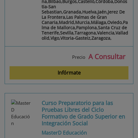
na,Bilbao,Burgos,Castelló,Córdoba,Donos
tia-San
Sebastian,Granada,Huelva,Jaén,Jerez De
La Frontera,Las Palmas de Gran
Canaria,Madrid,Murcia,Málaga,Oviedo,Pa
lma de Mallorca,Pamplona,Santa Cruz de
Tenerife,Sevilla,Tarragona,Valencia,Vallad
olid,Vigo,Vitoria-Gasteiz,Zaragoza,
A Consultar
Precio
Infórmate
Curso Preparatorio para las
Pruebas Libres del Ciclo
Formativo de Grado Superior en
Integración Social
MasterD Educación