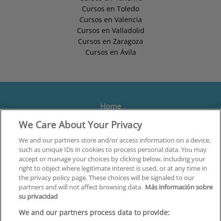
Cursos en Toledo
Cursos en Valencia
Cursos en Valladolid
Cursos en Zaragoza
Cursos en Ávila
Home
We Care About Your Privacy
Formación
Centros
We and our partners store and/or access information on a device,
such as unique IDs in cookies to process personal data. You may
Orientación
accept or manage your choices by clicking below, including your
right to object where legitimate interest is used, or at any time in
Quiénes somos
the privacy policy page. These choices will be signaled to our
partners and will not affect browsing data.
Más información sobre
Contacta
su privacidad
Aviso Legal
We and our partners process data to provide: