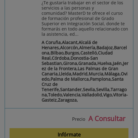
¿Te gustaría trabajar en el sector de los
servicios a las personas y
comunidad? MasterD te ofrece el curso
de formación profesional de Grado
Superior en Integración Social, donde te
formarás en todo aquello relacionado con
la asistencia, ed...
A Coruña,Alacant,Alcalá de
Henares,Alcorcón,Almería,Badajoz,Barcel
ona,Bilbao,Burgos,Castelló,Ciudad
Real,Córdoba,Donostia-San
Sebastian,Girona,Granada,Huelva,Jaén,Jer
ez de la Frontera,Las Palmas de Gran
Canaria,Lleida,Madrid,Murcia,Málaga,Ovi
edo,Palma de Mallorca,Pamplona,Santa
Cruz de
Tenerife,Santander,Sevila,Sevilla,Tarrago
na,Toledo,Valencia,Valladolid,Vigo,Vitoria-
Gasteiz,Zaragoza,
A Consultar
Precio
Infórmate