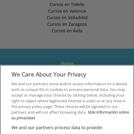
Cursos en Toledo
Cursos en Valencia
Cursos en Valladolid
Cursos en Zaragoza
Cursos en Ávila
Home
We Care About Your Privacy
Formación
Centros
We and our partners store and/or access information on a device,
such as unique IDs in cookies to process personal data. You may
Orientación
accept or manage your choices by clicking below, including your
right to object where legitimate interest is used, or at any time in
Quiénes somos
the privacy policy page. These choices will be signaled to our
partners and will not affect browsing data.
Más información sobre
Contacta
su privacidad
Aviso Legal
We and our partners process data to provide: