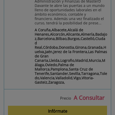
Administración y Finanzas de MasterD
Davante te abre las puertas a un mundo
lleno de oportunidades laborales en el
ámbito económico, contable y
financiero. Además una vez finalizado el
curso, tendrá la posibilidad de prese...
A Coruña,Albacete,Alcalá de
Henares,Alcorcón,Alicante,Almería,Badajo
z,Barcelona,Bilbao,Burgos,Castelló,Ciuda
d
Real,Córdoba,Donostia,Girona,Granada,H
uelva,Jaén,Jerez de la Frontera,Las Palmas
de Gran
Canaria,Lleida,Logroño,Madrid,Murcia,M
álaga,Oviedo,Palma de
Mallorca,Pamplona,Santa Cruz de
Tenerife,Santander,Sevilla,Tarragona,Tole
do,Valencia,Valladolid,Vigo,Vitoria-
Gasteiz,Zaragoza,
A Consultar
Precio
Infórmate